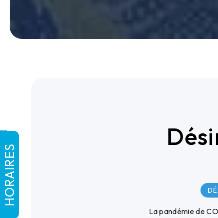
Dési
HORAIRES
DÉ
La pandémie de COVI