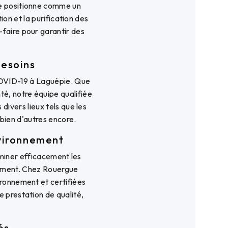
se positionne comme un
ion et la purification des
faire pour garantir des
besoins
OVID-19 à Laguépie. Que
nté, notre équipe qualifiée
divers lieux tels que les
 bien d'autres encore.
nvironnement
iminer efficacement les
nement. Chez Rouergue
ironnement et certifiées
e prestation de qualité,
és