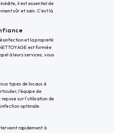
nédite, il est essentiel de
ment sûr et sain. C'est là
nfiance
sinfection et la propreté
UE NETTOYAGE est formée
ppel à leurs services, vous
us types de locaux à
iculier, l'équipe de
ose sur l'utilisation de
infection optimale.
tervient rapidement à