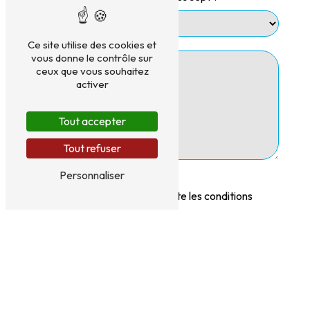
Ce site utilise des cookies et
vous donne le contrôle sur
ceux que vous souhaitez
activer
Tout accepter
Tout refuser
Personnaliser
En cochant cette case, j'accepte les conditions
particulières ci-dessous **
Envoyer
** Les données personnelles communiquées sont nécessaires aux fins de vous
contacter et sont enregistrées dans un fichier informatisé. Elles sont destinées
à ROUERGUE NETTOYAGE et ses sous-traitants dans le seul but de répondre à