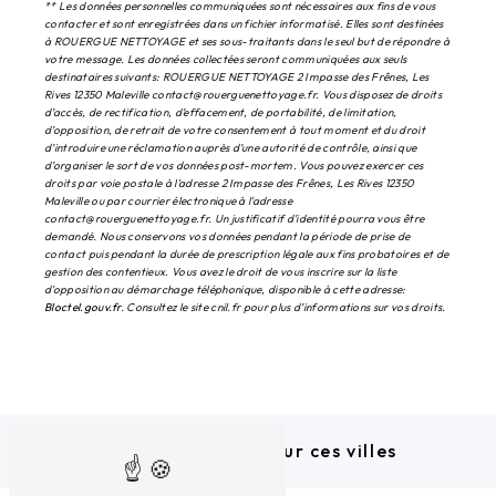
** Les données personnelles communiquées sont nécessaires aux fins de vous
contacter et sont enregistrées dans un fichier informatisé. Elles sont destinées
à ROUERGUE NETTOYAGE et ses sous-traitants dans le seul but de répondre à
votre message. Les données collectées seront communiquées aux seuls
destinataires suivants: ROUERGUE NETTOYAGE 2 Impasse des Frênes, Les
Rives 12350 Maleville contact@rouerguenettoyage.fr. Vous disposez de droits
d’accès, de rectification, d’effacement, de portabilité, de limitation,
d’opposition, de retrait de votre consentement à tout moment et du droit
d’introduire une réclamation auprès d’une autorité de contrôle, ainsi que
d’organiser le sort de vos données post-mortem. Vous pouvez exercer ces
droits par voie postale à l'adresse 2 Impasse des Frênes, Les Rives 12350
Maleville ou par courrier électronique à l'adresse
contact@rouerguenettoyage.fr. Un justificatif d'identité pourra vous être
demandé. Nous conservons vos données pendant la période de prise de
contact puis pendant la durée de prescription légale aux fins probatoires et de
gestion des contentieux. Vous avez le droit de vous inscrire sur la liste
d'opposition au démarchage téléphonique, disponible à cette adresse:
Bloctel.gouv.fr
. Consultez le site cnil.fr pour plus d’informations sur vos droits.
Nous intervenons sur ces villes