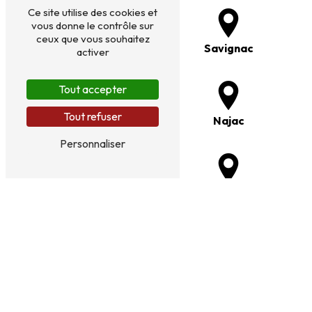
Ce site utilise des cookies et
vous donne le contrôle sur
ceux que vous souhaitez
Laguépie
Savignac
activer
Tout accepter
Tout refuser
Rieupeyroux
Najac
Personnaliser
Rodez
La Fouillade
Caylus
Limogne-en-Quercy