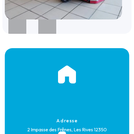
Adresse
2 Impasse des Frênes, Les Rives
12350