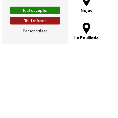
Tout accepter
Rieupeyroux
Najac
Tout refuser
Personnaliser
Rodez
La Fouillade
Limogne-en-Quercy
Rignac
Montbazin
Maleville