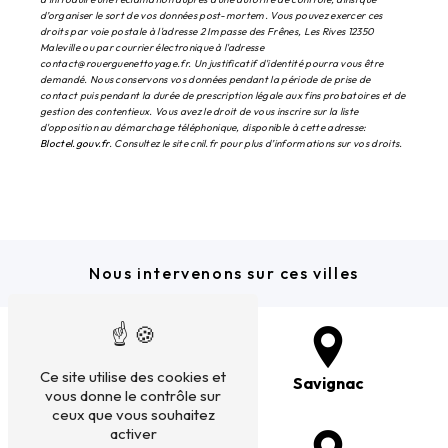
d’organiser le sort de vos données post-mortem. Vous pouvez exercer ces
droits par voie postale à l'adresse 2 Impasse des Frênes, Les Rives 12350
Maleville ou par courrier électronique à l'adresse
contact@rouerguenettoyage.fr. Un justificatif d'identité pourra vous être
demandé. Nous conservons vos données pendant la période de prise de
contact puis pendant la durée de prescription légale aux fins probatoires et de
gestion des contentieux. Vous avez le droit de vous inscrire sur la liste
d'opposition au démarchage téléphonique, disponible à cette adresse:
Bloctel.gouv.fr
. Consultez le site cnil.fr pour plus d’informations sur vos droits.
Nous intervenons sur ces villes
Ce site utilise des cookies et
Laguépie
Savignac
vous donne le contrôle sur
ceux que vous souhaitez
activer