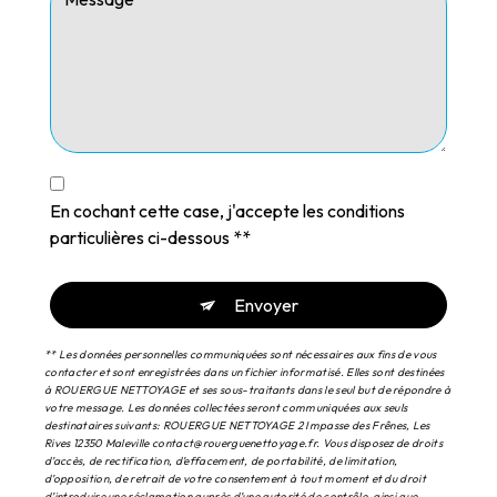
En cochant cette case, j'accepte les conditions
particulières ci-dessous **
Envoyer
** Les données personnelles communiquées sont nécessaires aux fins de vous
contacter et sont enregistrées dans un fichier informatisé. Elles sont destinées
à ROUERGUE NETTOYAGE et ses sous-traitants dans le seul but de répondre à
votre message. Les données collectées seront communiquées aux seuls
destinataires suivants: ROUERGUE NETTOYAGE 2 Impasse des Frênes, Les
Rives 12350 Maleville contact@rouerguenettoyage.fr. Vous disposez de droits
d’accès, de rectification, d’effacement, de portabilité, de limitation,
d’opposition, de retrait de votre consentement à tout moment et du droit
d’introduire une réclamation auprès d’une autorité de contrôle, ainsi que