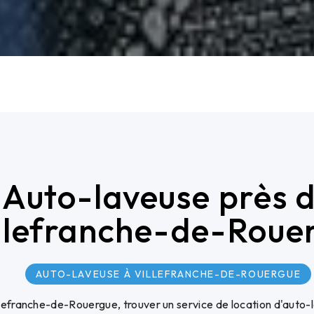
Auto-laveuse près 
llefranche-de-Roue
AUTO-LAVEUSE À VILLEFRANCHE-DE-ROUERGUE
illefranche-de-Rouergue, trouver un service de location d'auto-