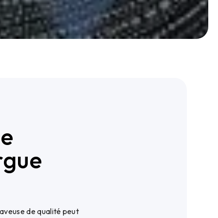
de
rgue
laveuse de qualité peut