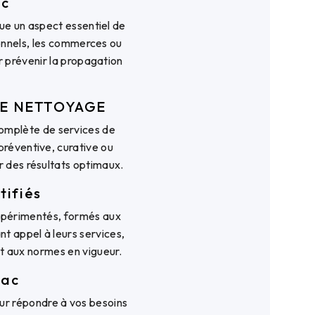
ac
ue un aspect essentiel de
ionnels, les commerces ou
r prévenir la propagation
GUE NETTOYAGE
mplète de services de
préventive, curative ou
ir des résultats optimaux.
tifiés
périmentés, formés aux
ant appel à leurs services,
t aux normes en vigueur.
jac
r répondre à vos besoins