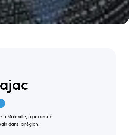
Najac
E
à Maleville, à proximité
ain dans la région.