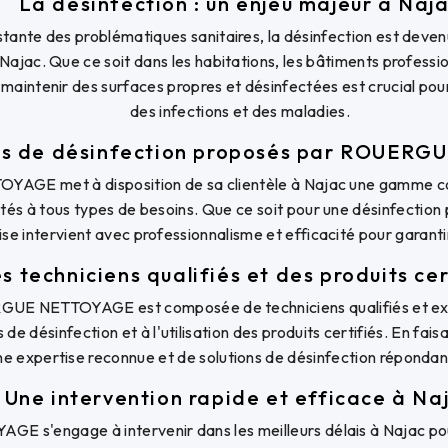
La désinfection : un enjeu majeur à Naj
stante des problématiques sanitaires, la désinfection est deven
 Najac. Que ce soit dans les habitations, les bâtiments profess
 maintenir des surfaces propres et désinfectées est crucial pou
des infections et des maladies.
ces de désinfection proposés par ROUER
GE met à disposition de sa clientèle à Najac une gamme co
és à tous types de besoins. Que ce soit pour une désinfection 
rise intervient avec professionnalisme et efficacité pour garant
s techniciens qualifiés et des produits cer
GUE NETTOYAGE est composée de techniciens qualifiés et ex
de désinfection et à l'utilisation des produits certifiés. En fais
ne expertise reconnue et de solutions de désinfection répondan
Une intervention rapide et efficace à Na
s'engage à intervenir dans les meilleurs délais à Najac pou