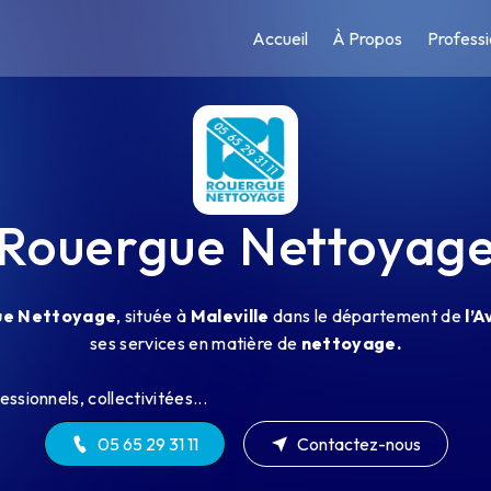
Accueil
À Propos
Professi
Rouergue Nettoyag
ue Nettoyage
, située à
Maleville
dans le département de
l’
ses services en matière de
nettoyage.
essionnels, collectivitées...
05 65 29 31 11
Contactez-nous