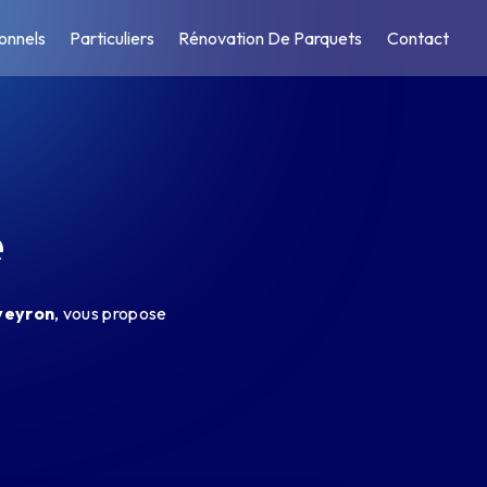
onnels
Particuliers
Rénovation De Parquets
Contact
e
Aveyron
, vous propose